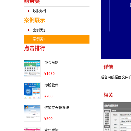
财务类
炒股软件
案例展示
案例类1
案例类2
点击排行
带会员站
详情
¥
1680
后台可编辑图文内
炒股软件
相关
¥
700
进销存仓管系统
¥
800
青年联谊