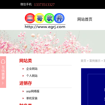
13373513327
微信手机
网站首页
网站类
首页
>
案例展示
>
企业网站
个人网站
进销存
asp网络版
单机安装